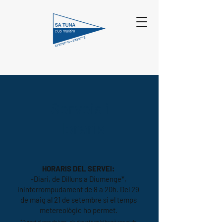
Serveis i
Horaris
HORARIS DEL SERVEI:
-Diari, de Dilluns a Diumenge*,
ininterrompudament de 8 a 20h. Del 29
de maig al 21 de setembre si el temps
metereològic ho permet.
*Durant el mes de juny
, els dimarts no hi haurà servei de