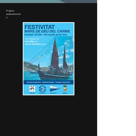
Propers
esdeveniment
s: