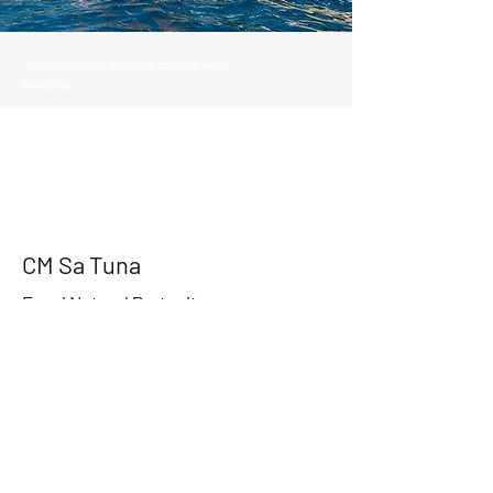
© 2022 By SCR. Proudly created with
Wix.com
CM Sa Tuna
Espai Natural Protegit
Our Location
Platja de Sa Tuna s/n
17255 Sa Tuna (Begur)
Girona
.Email:
clubsatuna@gmail.com
.Administració +34 690 22 67 73