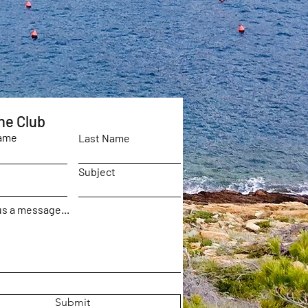
he Club
Name
Last Name
Subject
s a message...
Submit