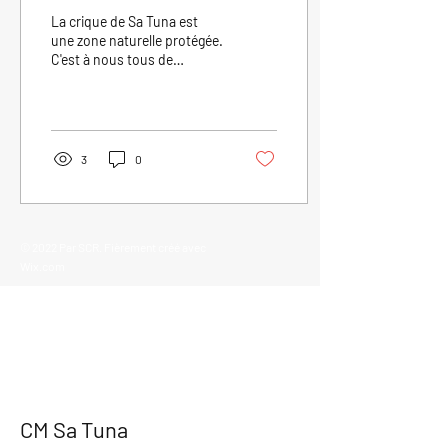
présentons la Posidonia
La crique de Sa Tuna est
une zone naturelle protégée.
C'est à nous tous de
prendre soin de lui et
d'assurer sa survie. Sur les
fonds...
3
0
© 2022 Par SCR. Fièrement créé avec
Wix.com
CM Sa Tuna